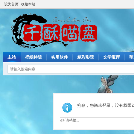
设为首页
收藏本站
主站
壁纸特辑
实用软件
精彩影院
文学宝库
萌
抱歉，您尚未登录，没有权限
请稍候...