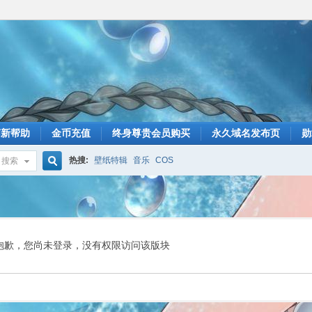
萌新帮助
金币充值
终身尊贵会员购买
永久域名发布页
勋
热搜:
壁纸特辑
音乐
COS
搜索
搜
索
抱歉，您尚未登录，没有权限访问该版块