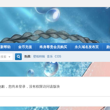
萌新帮助
金币充值
终身尊贵会员购买
永久域名发布页
勋
热搜:
壁纸特辑
音乐
COS
搜索
搜
索
抱歉，您尚未登录，没有权限访问该版块