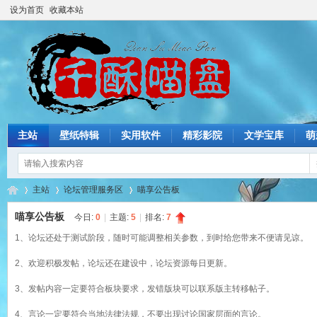
设为首页
收藏本站
主站
壁纸特辑
实用软件
精彩影院
文学宝库
萌
主站
论坛管理服务区
喵享公告板
喵享公告板
今日:
0
|
主题:
5
|
排名:
7
1、论坛还处于测试阶段，随时可能调整相关参数，到时给您带来不便请见谅。
猫
»
›
›
2、欢迎积极发帖，论坛还在建设中，论坛资源每日更新。
3、发帖内容一定要符合板块要求，发错版块可以联系版主转移帖子。
4、言论一定要符合当地法律法规，不要出现讨论国家层面的言论。